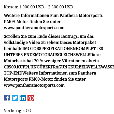
Kosten: 1.900,00 USD – 2.500,00 USD
Weitere Informationen zum Panthera Motorsports
PM09-Motor finden Sie unter
www.pantheramotosports.com
Scrollen Sie zum Ende dieses Beitrags, um das
vollständige Video zu sehen!
Dieses Motorpaket
beinhaltet
MOTORSPEZIFIKATIONEN
KOMPLETTES
UNTERES ENDE
MOTORAUSGLEICHSWELLE
Diese
Motorbasis hat 70 % weniger Vibrationen als ein
CR500.
KUPPLUNG
ÜBERTRAGUNG
KURBELWELLE
WASS
TOP-END
Weitere Informationen zum Panthera
Motorsports PM09-Motor finden Sie unter
www.pantheramotosports.com
Vorherige: CO