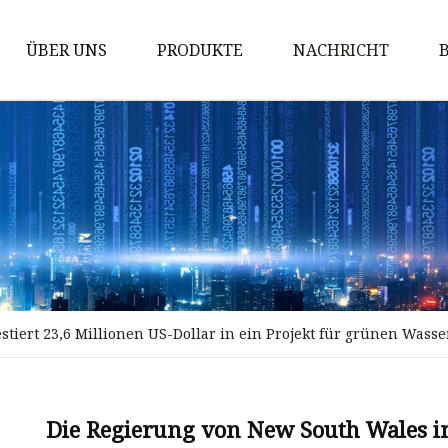
ÜBER UNS
PRODUKTE
NACHRICHT
Pumpe
Motor
Generator
Maschinenbau
Gasgenerator
Dieselmotor
tiert 23,6 Millionen US-Dollar in ein Projekt für grünen Wass
Benzinmotor
Dieselgenerator
Schweißgenerator
Die Regierung von New South Wales inv