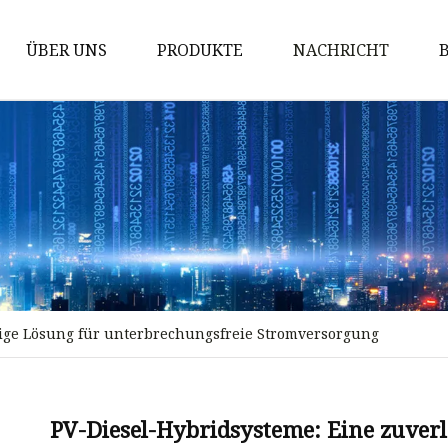
ÜBER UNS
PRODUKTE
NACHRICHT
Pumpe
Motor
Generator
Maschinenbau
Gasgenerator
Dieselmotor
sige Lösung für unterbrechungsfreie Stromversorgung
Benzinmotor
Dieselgenerator
Schweißgenerator
PV-Diesel-Hybridsysteme: Eine zuver