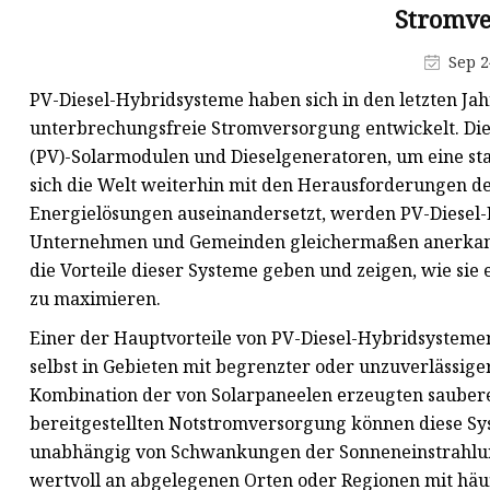
Dieselwasserpumpe
Stromve
Generator Benzin
Sep 2
Benzin-Wasserpumpe
PV-Diesel-Hybridsysteme haben sich in den letzten Jah
unterbrechungsfreie Stromversorgung entwickelt. Die
(PV)-Solarmodulen und Dieselgeneratoren, um eine stab
sich die Welt weiterhin mit den Herausforderungen d
Energielösungen auseinandersetzt, werden PV-Diesel
Unternehmen und Gemeinden gleichermaßen anerkannt.
die Vorteile dieser Systeme geben und zeigen, wie sie
zu maximieren.
Einer der Hauptvorteile von PV-Diesel-Hybridsystemen
selbst in Gebieten mit begrenzter oder unzuverlässige
Kombination der von Solarpaneelen erzeugten saubere
bereitgestellten Notstromversorgung können diese Sy
unabhängig von Schwankungen der Sonneneinstrahlung
wertvoll an abgelegenen Orten oder Regionen mit häuf