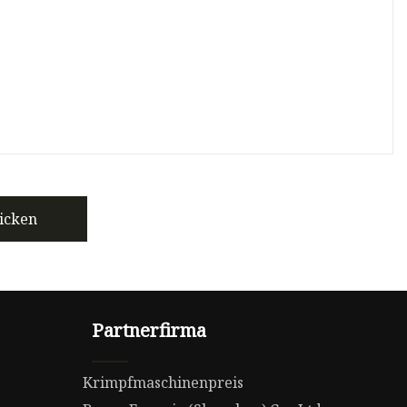
icken
Partnerfirma
Krimpfmaschinenpreis