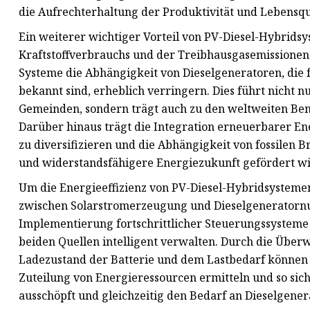
die Aufrechterhaltung der Produktivität und Lebensqual
Ein weiterer wichtiger Vorteil von PV-Diesel-Hybridsy
Kraftstoffverbrauchs und der Treibhausgasemissionen
Systeme die Abhängigkeit von Dieselgeneratoren, die 
bekannt sind, erheblich verringern. Dies führt nicht 
Gemeinden, sondern trägt auch zu den weltweiten B
Darüber hinaus trägt die Integration erneuerbarer En
zu diversifizieren und die Abhängigkeit von fossilen 
und widerstandsfähigere Energiezukunft gefördert wi
Um die Energieeffizienz von PV-Diesel-Hybridsystemen
zwischen Solarstromerzeugung und Dieselgeneratornu
Implementierung fortschrittlicher Steuerungssysteme 
beiden Quellen intelligent verwalten. Durch die Übe
Ladezustand der Batterie und dem Lastbedarf können d
Zuteilung von Energieressourcen ermitteln und so siche
ausschöpft und gleichzeitig den Bedarf an Dieselgene