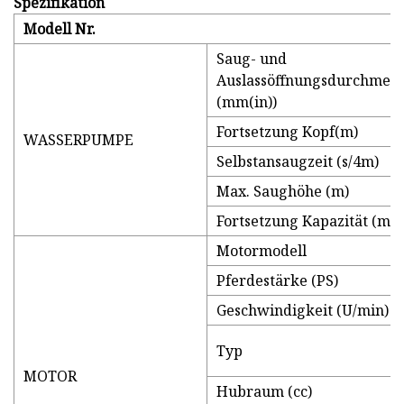
Spezifikation
Modell Nr.
Saug- und
Auslassöffnungsdurchmess
(mm(in))
Fortsetzung Kopf(m)
WASSERPUMPE
Selbstansaugzeit (s/4m)
Max. Saughöhe (m)
Fortsetzung Kapazität (m3/
Motormodell
Pferdestärke (PS)
Geschwindigkeit (U/min)
Typ
MOTOR
Hubraum (cc)