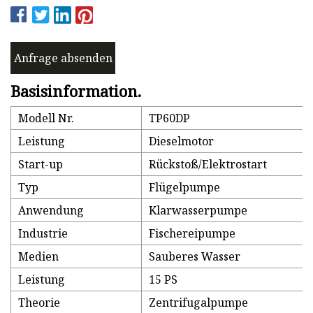
Anfrage absenden
Basisinformation.
Modell Nr.
TP60DP
Leistung
Dieselmotor
Start-up
Rückstoß/Elektrostart
Typ
Flügelpumpe
Anwendung
Klarwasserpumpe
Industrie
Fischereipumpe
Medien
Sauberes Wasser
Leistung
15 PS
Theorie
Zentrifugalpumpe