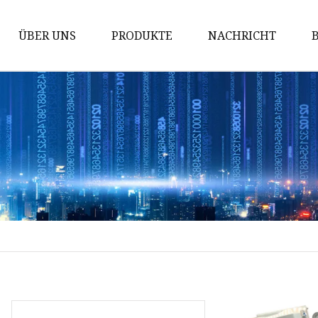
ÜBER UNS
PRODUKTE
NACHRICHT
Pumpe
Motor
Generator
Maschinenbau
Gasgenerator
Dieselmotor
Benzinmotor
Dieselgenerator
Schweißgenerator