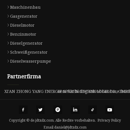
Maschinenbau
Gasgenerator
Dieselmotor
Benzinmotor
Dieselgenerator
Schweißgenerator
Dieselwasserpumpe
Partnerfirma
XI'AN ZHONG YANG ENERGIE SPAREN TECHNOLOGIE CO., GMB
oem für biologisch abbaubare feuc
Copyright © de.jdtxdx.com, Alle Rechte vorbehalten.
Privacy Policy
Email
daniel@jdtxdx.com