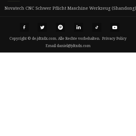
Novatech CNC Schwer Pflicht Maschine Werkzeug (Shandong) 
Copyright © de.jdtxdx.com, Alle Rechte vorbehalten.
Privacy Policy
Email
daniel@jdtxdx.com