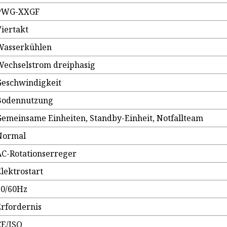
PWG-XXGF
Viertakt
Wasserkühlen
Wechselstrom dreiphasig
Geschwindigkeit
Bodennutzung
Gemeinsame Einheiten, Standby-Einheit, Notfallteam
Normal
AC-Rotationserreger
Elektrostart
50/60Hz
Erfordernis
CE/ISO