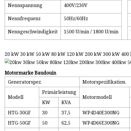
Nennspannung
400V/230V
Nennfrequenz
50Hz/60Hz
Nenngeschwindigkeit
1500 U/min / 1800 U/min
20 kW 30 kW 50 kW 80 kW 120 kW 200 kW 300 kW 400 
Motormarke Baudouin
Generatorspez.
Motorspezifikation.
Primärleistung
Modell
Motormodell
KW
KVA
HTG-30GF
30
37,5
WP4D40E300NG
HTG-50GF
50
62,5
WP4D66E300NG