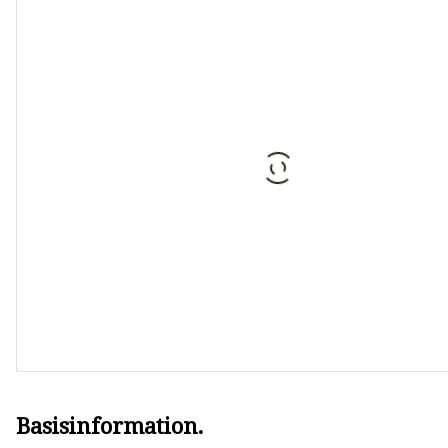
Dieselwasserpumpe
Generator Benzin
Benzin-Wasserpumpe
Basisinformation.