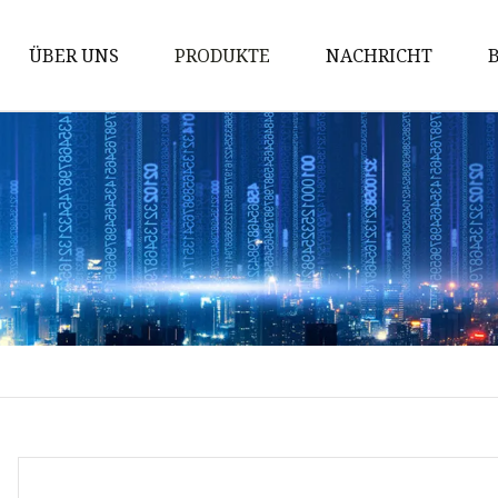
ÜBER UNS
PRODUKTE
NACHRICHT
Pumpe
Motor
Generator
Maschinenbau
Gasgenerator
Dieselmotor
Benzinmotor
Dieselgenerator
Schweißgenerator