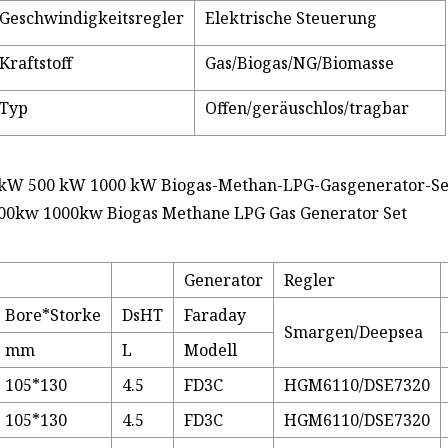
Geschwindigkeitsregler
Elektrische Steuerung
Kraftstoff
Gas/Biogas/NG/Biomasse
Typ
Offen/geräuschlos/tragbar
kW 500 kW 1000 kW Biogas-Methan-LPG-Gasgenerator-Set
Generator
Regler
Bore*Storke
DsHT
Faraday
Smargen/Deepsea
mm
L
Modell
105*130
4.5
FD3C
HGM6110/DSE7320
105*130
4.5
FD3C
HGM6110/DSE7320